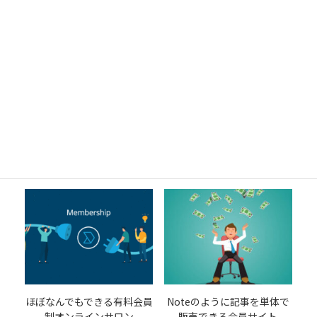
動物病院を成功に導くホー
Zoomミーティングサイトを
ムページ
提供します Zoomミーティ
ングの入り口、宣伝、ポー
30,000
¥
タルサイトに
30,000
¥
カートに追加
カートに追加
ほぼなんでもできる有料会員
Noteのように記事を単体で
制オンラインサロン
販売できる会員サイト