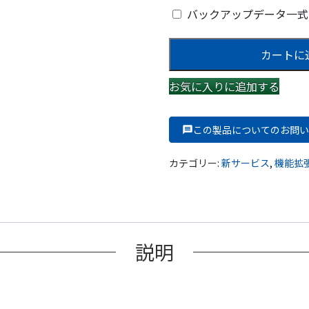
バックアップデータ一
サ
カートに
イ
ト
お気に入りに追加する
の
多
言
この製品についてのお問い
語
化
カテゴリー:
新サービス
,
機能拡
個
説明