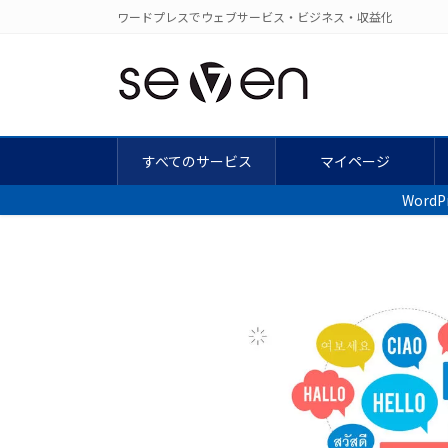
コ
ナ
ワードプレスでウェブサービス・ビジネス・収益化
ン
ビ
テ
ゲ
ン
ー
ツ
シ
に
ョ
移
ン
すべてのサービス
マイページ
動
に
Wor
移
動