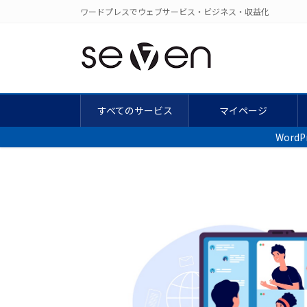
コ
ナ
ワードプレスでウェブサービス・ビジネス・収益化
ン
ビ
テ
ゲ
ン
ー
ツ
シ
に
ョ
移
ン
すべてのサービス
マイページ
動
に
Wor
移
動