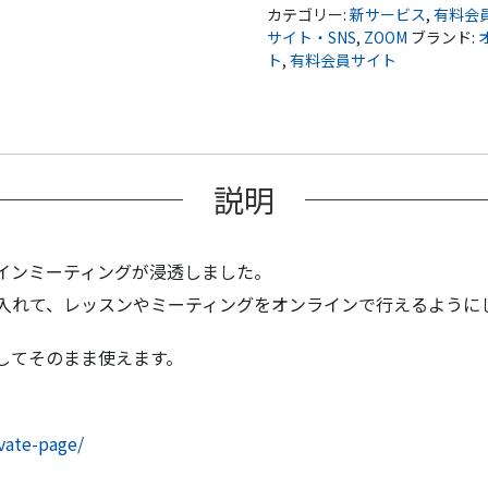
ン
カテゴリー:
新サービス
,
有料会
レ
サイト・SNS
,
ZOOM
ブランド:
ト
,
有料会員サイト
ッ
ス
ン/
ミ
ー
説明
テ
ィ
ン
インミーティングが浸透しました。
グ/
カ
入れて、レッスンやミーティングをオンラインで行えるように
ウ
ン
してそのまま使えます。
セ
リ
ン
vate-page/
グ
個