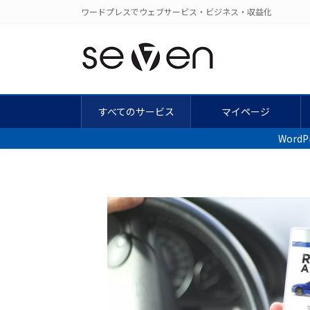
コ
ナ
ワードプレスでウェブサービス・ビジネス・収益化
ン
ビ
テ
ゲ
ン
ー
ツ
シ
に
ョ
移
ン
すべてのサービス
マイページ
動
に
Wor
移
動