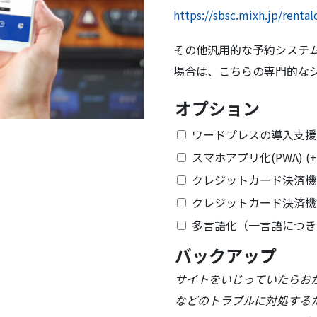
https://sbsc.mixh.jp/rentalc
その他汎用的な予約システ
場合は、こちらの専門的な
オプション
ワードプレスの導入支援(
スマホアプリ化(PWA)
(+
クレジットカード決済機能(
クレジットカード決済機能(
多言語化（一言語につ
バックアップ
サイトをいじっていたらお
などのトラブルに対処する