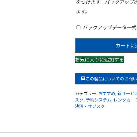
をつけます。バックアップ
ます。
バックアップデータ一
レ
カートに
ン
タ
お気に入りに追加する
カ
ー
専
この製品についてのお問い
門
の
カテゴリー:
おすすめ
,
新サービ
予
スク
,
予約システム
,
レンタカー
決済・サブスク
約
シ
ス
テ
ム