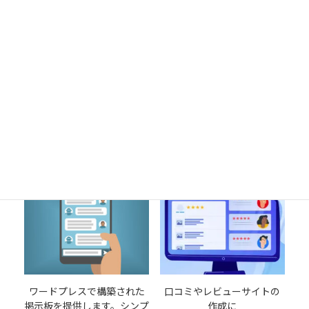
NPO・NGO・ボランティ
Googleしごと検索対応の求
ア・寄付・資金調達サイト
人サイト 会員が求人投稿す
を提供します。
るなら断然お勧めです
90,000
100,000
¥
¥
カートに追加
カートに追加
ワードプレスで構築された
口コミやレビューサイトの
掲示板を提供します。シンプ
作成に