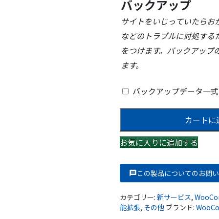
バックアップ
サイトをいじっていたらお
などのトラブルに対処する
をつけます。バックアップ
ます。
バックアップデータ一
暗
カートに
号
資
お気に入りに追加する
産
(仮
想
この製品についてのお問い
通
貨)
カテゴリー:
新サービス
,
WooCo
で
能拡張
,
その他
ブランド:
WooC