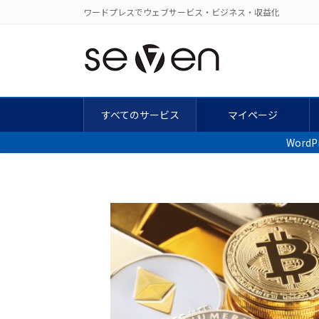
コ
ナ
ワードプレスでウェブサービス・ビジネス・収益化
ン
ビ
テ
ゲ
ン
ー
ツ
シ
に
ョ
移
ン
すべてのサービス
マイページ
動
に
Wor
移
動