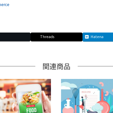
merce
Threads
Hatena
関連商品