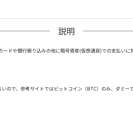
の
お
支
払
い
説明
個
カードや銀行振り込みの他に暗号資産(仮想通貨)での支払いに
ないので、参考サイトではビットコイン（BTC）のみ、ダミー