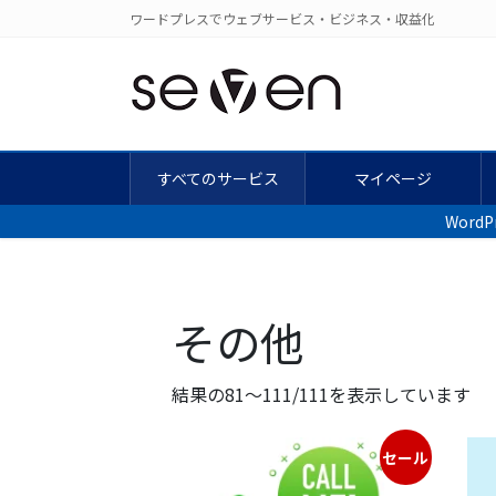
コ
ナ
ワードプレスでウェブサービス・ビジネス・収益化
ン
ビ
テ
ゲ
ン
ー
ツ
シ
に
ョ
移
ン
すべてのサービス
マイページ
動
に
Wor
移
動
その他
新
結果の81～111/111を表示しています
し
セール
い
順