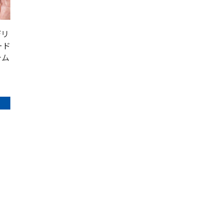
デリ
ード
テム