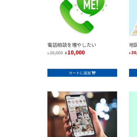
電話相談を増やしたい
地
10,000
元
現
30
20,000
¥
¥
¥
の
在
価
の
カートに追加
格
価
は
格
¥20,000
は
で
¥10,000
し
で
た。
す。