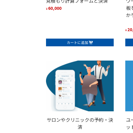
見積もり計算フォームと決済
ワ
板
60,000
¥
か
20
¥
カートに追加
サロンやクリニックの予約・決
ユ
済
ッ